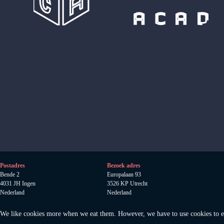
Postadres
Bezoek adres
Bende 2
Europalaan 93
4031 JH Ingen
3526 KP Utrecht
Nederland
Nederland
Anamata B.V
.
KVK 78520185
We like cookies more when we eat them. However, we have to use cookies to en
Auteursrecht 2024 © Amamata